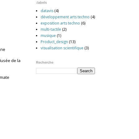
:labels
datavis
(4)
développement arts techno
(4)
exposition arts techno
(6)
multi-tactile
(2)
musique
(1)
Product_design
(13)
visualisation scientifique
(3)
une
Musée de la
Recherche
omate